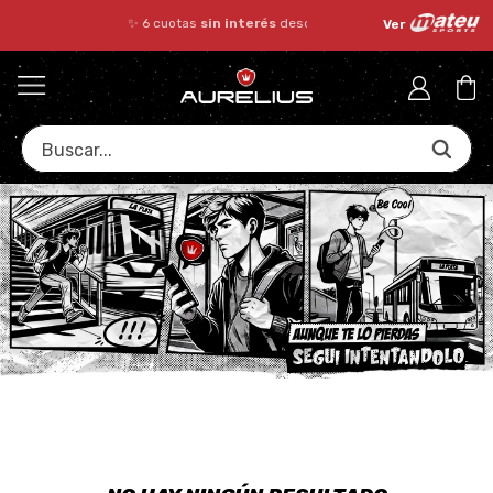
✨ 6 cuotas
sin interés
desde $150.000!
Ver
Buscar...