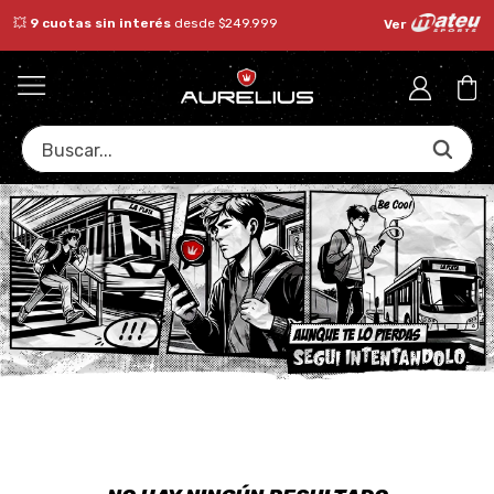
💥​
9 cuotas sin interés
desde $249.999
Ver
Buscar...