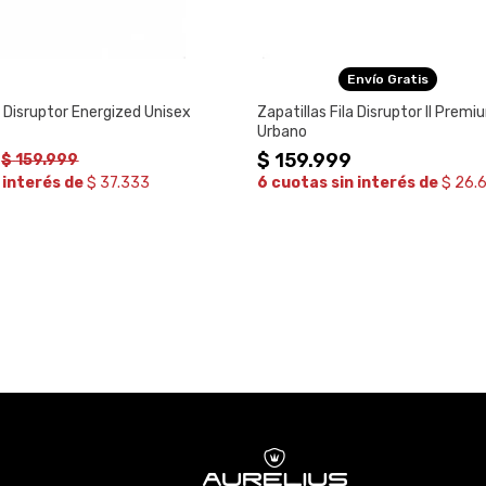
Envío Gratis
a Disruptor Energized Unisex
Zapatillas Fila Disruptor II Premi
Urbano
$
159
.
999
$
159
.
999
 interés de
$ 37.333
6 cuotas sin interés de
$ 26.