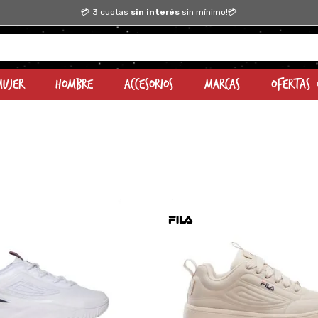
💳 3 cuotas
sin interés
sin mínimo!💳
Mujer
Hombre
Accesorios
Marcas
OFERTAS