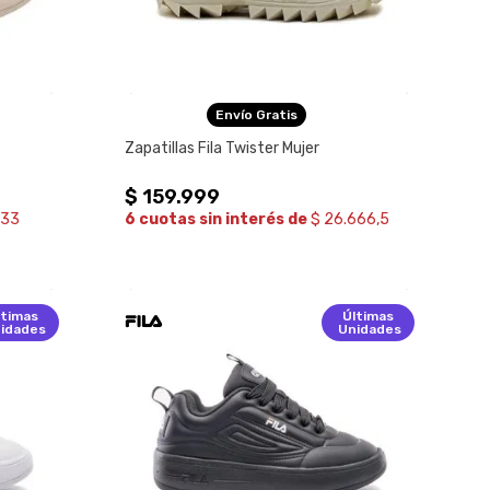
Envío Gratis
Zapatillas Fila Twister Mujer
$
159
.
999
333
6 cuotas sin interés de
$ 26.666,5
ltimas
Últimas
idades
Unidades