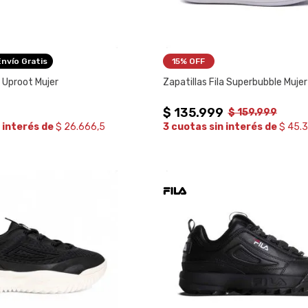
Envío Gratis
15%
 OFF
a Uproot Mujer
Zapatillas Fila Superbubble Mujer
$
135
.
999
$
159
.
999
 interés de
$ 26.666,5
3 cuotas sin interés de
$ 45.