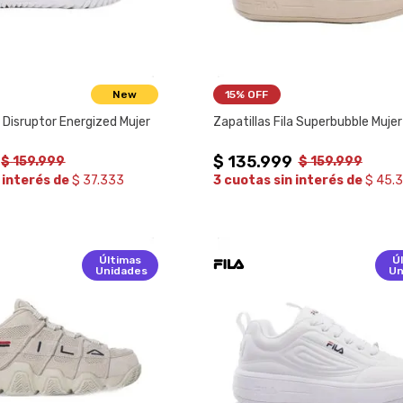
New
15%
 OFF
a Disruptor Energized Mujer
Zapatillas Fila Superbubble Mujer
$
135
.
999
$
159
.
999
$
159
.
999
 interés de
$ 37.333
3 cuotas sin interés de
$ 45.
Últimas
Ú
Unidades
Un