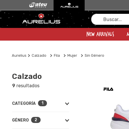
Buscar...
New Arrivals
Aurelius
Calzado
Fila
Mujer
Sin Género
Calzado
9
1
Calzado
(
9
)
2
GÉNERO
Accesorios
(
6
)