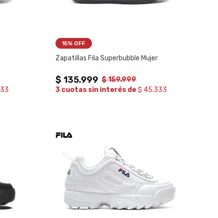
15%
 OFF
Zapatillas Fila Superbubble Mujer
$
135
.
999
$
159
.
999
333
3 cuotas sin interés de
$ 45.333