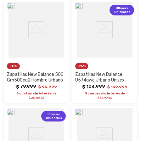
Últimas
Unidades
17%
25%
Zapatillas New Balance 500
Zapatillas New Balance
Gm500eg2 Hombre Urbano
U574gwe Urbano Unisex
$
79
.
999
$
104
.
999
$
95
.
999
$
139
.
999
3 cuotas sin interés de
3 cuotas sin interés de
$ 26.666,33
$ 34.999,67
Últimas
Unidades