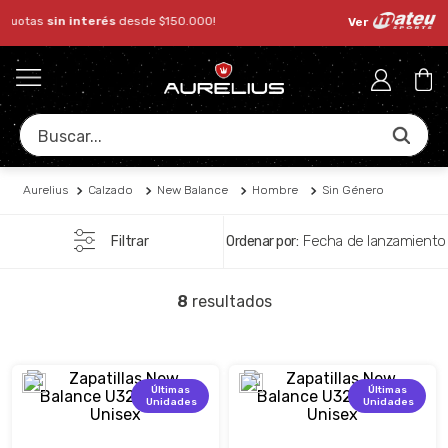
🚛 Envío
gratis
desde $14
Ver
Buscar...
Aurelius
Calzado
New Balance
Hombre
Sin Género
Fecha de lanzamiento
Filtrar
8
Últimas
Últimas
Unidades
Unidades