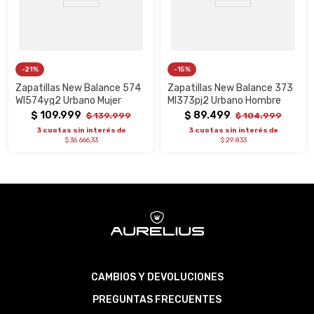
21%
15%
Zapatillas New Balance 574
Zapatillas New Balance 373
Wl574yg2 Urbano Mujer
Ml373pj2 Urbano Hombre
$
109
.
999
$
89
.
499
$
139
.
999
$
104
.
999
3 cuotas sin interés de
3 cuotas sin interés de
$ 36.666,33
$ 29.833
CAMBIOS Y DEVOLUCIONES
PREGUNTAS FRECUENTES