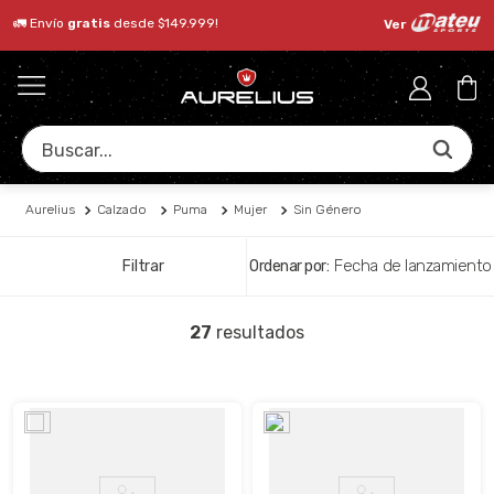
🚛 Envío
gratis
desde $149.999!
Ver
Buscar...
Aurelius
Calzado
Puma
Mujer
Sin Género
Fecha de lanzamiento
Filtrar
27