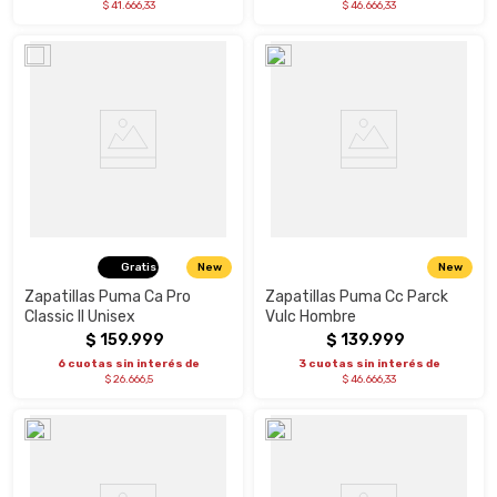
$ 41.666,33
$ 46.666,33
Gratis
New
New
Zapatillas Puma Ca Pro
Zapatillas Puma Cc Parck
Classic II Unisex
Vulc Hombre
$
159
.
999
$
139
.
999
6 cuotas sin interés de
3 cuotas sin interés de
$ 26.666,5
$ 46.666,33