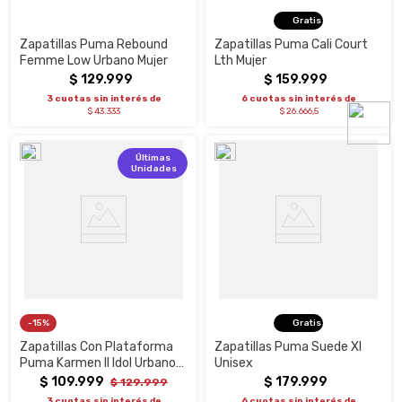
Gratis
Zapatillas Puma Rebound
Zapatillas Puma Cali Court
Femme Low Urbano Mujer
Lth Mujer
$
129
.
999
$
159
.
999
3 cuotas sin interés de
6 cuotas sin interés de
$ 43.333
$ 26.666,5
Últimas
Unidades
15%
Gratis
Zapatillas Con Plataforma
Zapatillas Puma Suede Xl
Puma Karmen II Idol Urbano
Unisex
Mujer
$
109
.
999
$
179
.
999
$
129
.
999
3 cuotas sin interés de
6 cuotas sin interés de