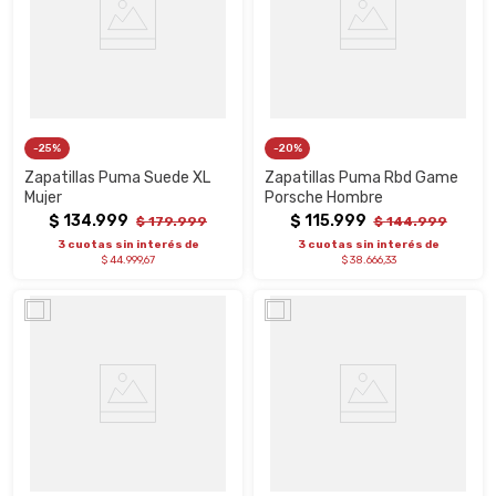
25%
20%
Zapatillas Puma Suede XL
Zapatillas Puma Rbd Game
Mujer
Porsche Hombre
$
134
.
999
$
115
.
999
$
179
.
999
$
144
.
999
3 cuotas sin interés de
3 cuotas sin interés de
$ 44.999,67
$ 38.666,33