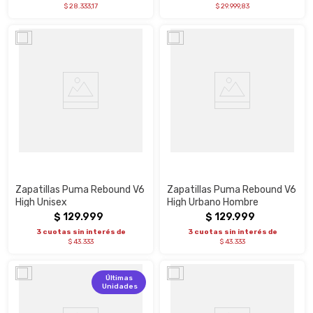
$ 28.333,17
$ 29.999,83
Zapatillas Puma Rebound V6
Zapatillas Puma Rebound V6
High Unisex
High Urbano Hombre
$
129
.
999
$
129
.
999
3 cuotas sin interés de
3 cuotas sin interés de
$ 43.333
$ 43.333
Últimas
Unidades