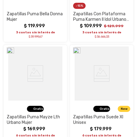
15%
Zapatillas Puma Bella Donna
Zapatillas Con Plataforma
Mujer
Puma Karmen II Idol Urbano
Mujer
$
119
.
999
$
109
.
999
$
129
.
999
3 cuotas sin interés de
3 cuotas sin interés de
$ 39.999,67
$ 36.666,33
Gratis
Gratis
New
Zapatillas Puma Mayze Lth
Zapatillas Puma Suede Xl
Urbano Mujer
Unisex
$
169
.
999
$
179
.
999
6 cuotas sin interés de
6 cuotas sin interés de