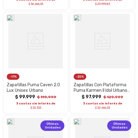
$ 36.666,33
$ 29.999,83
17%
25%
Zapatillas Puma Caven 2.0
Zapatillas Con Plataforma
Lux Unisex Urbano
Puma Karmen II Idol Urbano
Mujer
$
99
.
999
$
97
.
999
$
119
.
999
$
129
.
999
3 cuotas sin interés de
3 cuotas sin interés de
$ 33.333
$ 32.666,33
Últimas
Últimas
Unidades
Unidades