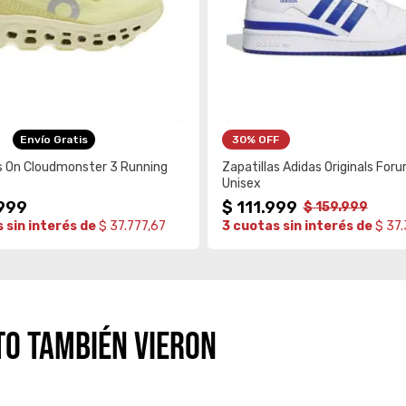
Envío Gratis
30%
 OFF
s On Cloudmonster 3 Running
Zapatillas Adidas Originals For
Unisex
999
$
111
.
999
$
159
.
999
 sin interés de
$ 37.777,67
3 cuotas sin interés de
$ 37
TO TAMBIÉN VIERON