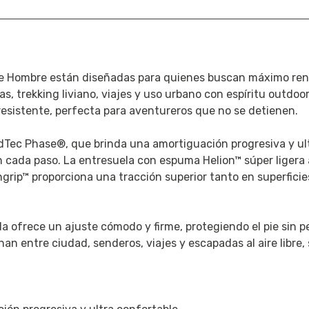
e Hombre están diseñadas para quienes buscan máximo rend
s, trekking liviano, viajes y uso urbano con espíritu outdoo
esistente, perfecta para aventureros que no se detienen.
udTec Phase®, que brinda una amortiguación progresiva y u
en cada paso. La entresuela con espuma Helion™ súper liger
iongrip™ proporciona una tracción superior tanto en superfi
da ofrece un ajuste cómodo y firme, protegiendo el pie sin pe
n entre ciudad, senderos, viajes y escapadas al aire libre, s