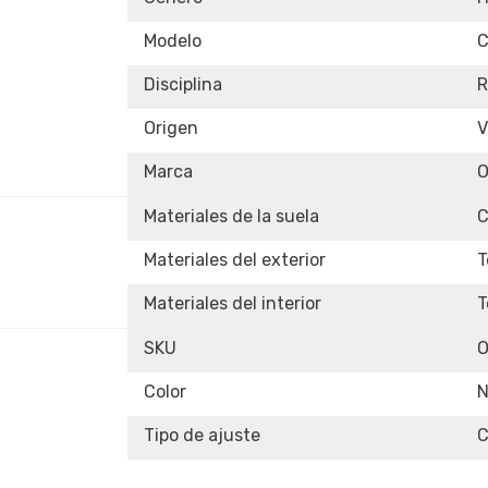
Modelo
C
Disciplina
Origen
V
Marca
Materiales de la suela
C
Materiales del exterior
T
Materiales del interior
T
SKU
Color
N
Tipo de ajuste
C