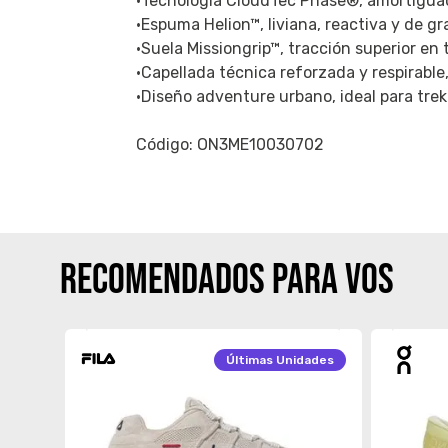
•Tecnología CloudTec Phase®, amortiguaci
•Espuma Helion™, liviana, reactiva y de gr
•Suela Missiongrip™, tracción superior en 
•Capellada técnica reforzada y respirable
•Diseño adventure urbano, ideal para trek
Código: ON3ME10030702
RECOMENDADOS PARA VOS
Últimas
Unidades