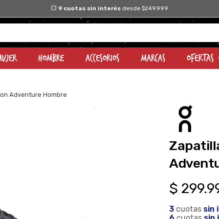
Mujer
Hombre
Accesorios
Marcas
OFERTAS
izon Adventure Hombre
Zapatil
Advent
$
299
.
9
3
 cuotas
 sin
6
 cuotas
 sin