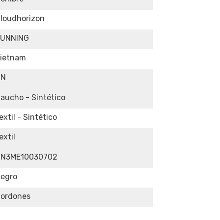
loudhorizon
RUNNING
ietnam
ON
aucho - Sintético
extil - Sintético
extil
ON3ME10030702
egro
ordones