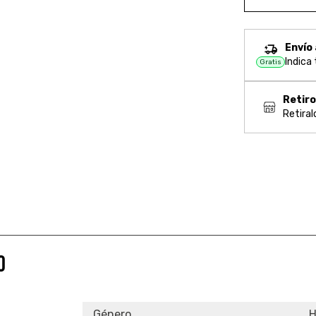
Envío 
Indica
Gratis
Retir
Retiral
O
Género