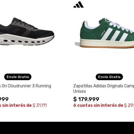
Envío Gratis
Envío Gratis
s On Cloudrunner 3 Running
Zapatillas Adidas Originals Ca
Unisex
999
$
179
.
999
 sin interés de
$ 31.111
6 cuotas sin interés de
$ 29