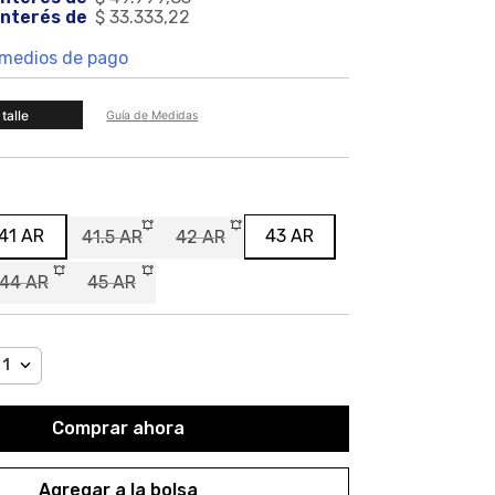
 interés de 
$ 33.333,22
 medios de pago
talle
Guía de Medidas
41 AR
43 AR
41.5 AR
42 AR
44 AR
45 AR
1
Comprar ahora
Agregar a la bolsa