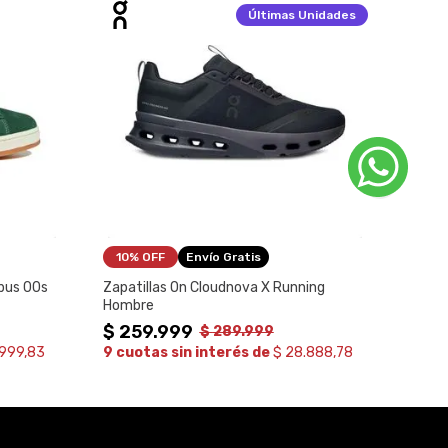
Últimas
Unidades
10%
 OFF
Envío Gratis
mpus 00s
Zapatillas On Cloudnova X Running
Zapat
Hombre
Homb
$
259
.
999
$
26
$
289
.
999
.999,83
9 cuotas sin interés de
$ 28.888,78
9 cuo