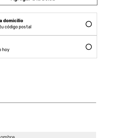
a domicilio
 tu código postal
o
o hoy
Hombre