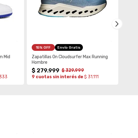
15%
 OFF
Envío Gratis
um Mid
Zapatillas On Cloudsurfer Max Running
Zapat
Hombre
$
279
.
999
$
17
$
329
.
999
.333
9 cuotas sin interés de
$ 31.111
6 cuo