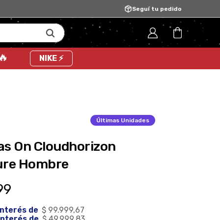
⚡Normal is boring, be cool as f#%k 🤙
Seguí tu pedido
 🔥
NIKE ⚡
Últimas
Unidades
las On Cloudhorizon
ure Hombre
99
 interés de 
$ 99.999,67
 interés de 
$ 49.999,83