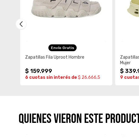
Envío Gratis
Zapatillas Fila Uproot Hombre
Zapatilla
Mujer
$
159
.
999
$
339
.
6,5
6 cuotas sin interés de
$ 26.666,5
9 cuotas
QUIENES VIERON ESTE PRODUC