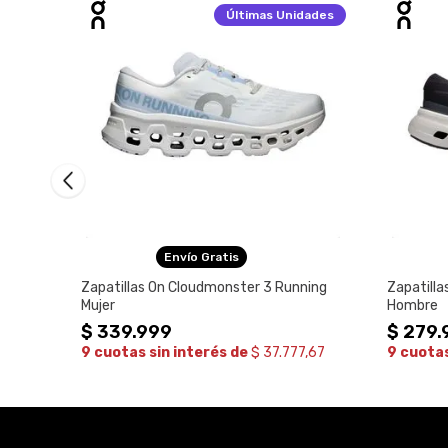
Últimas
Unidades
Envío Gratis
Zapatillas On Cloudmonster 3 Running
Zapatilla
Mujer
Hombre
$
339
.
999
$
279
.
,17
9 cuotas sin interés de
$ 37.777,67
9 cuotas