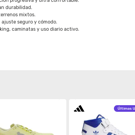
ón progresiva y ultra confortable.
an durabilidad.
terrenos mixtos.
, ajuste seguro y cómodo.
king, caminatas y uso diario activo.
Últimas
U