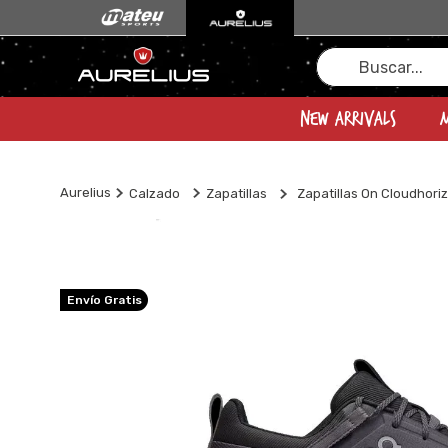
Buscar...
New Arrivals
Zapatillas On Cloudhor
Calzado
Zapatillas
Envío Gratis