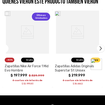
QUIENES VIERON ESTE PRODUCTO TAMBIÉN VIERON
Últimas
Unidades
40%
Gratis
Gratis
New
Zapatillas Nike Air Force 1 Mid
Zapatillas Adidas Originals
Evo Hombre
Superstar St Unisex
$
197
.
999
$
219
.
999
$
329
.
999
6 cuotas sin interés de
6 cuotas sin interés de
$ 32.999,83
$ 36.666,5