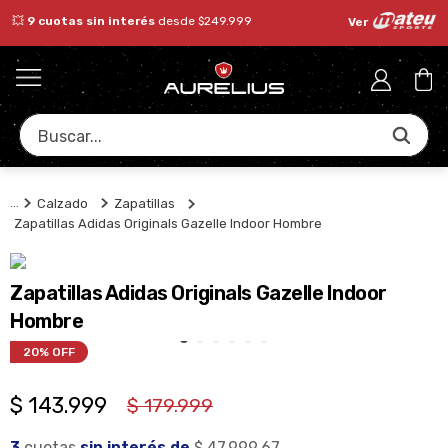
💥​
9 cuotas sin interés
desde $249.999
Ver
Buscar...
Calzado
Zapatillas
Zapatillas Adidas Originals Gazelle Indoor Hombre
Zapatillas Adidas Originals Gazelle Indoor
Hombre
20%
 OFF
$
143
.
999
$
179
.
999
3
 cuotas
 sin
 interés de
$ 47.999,67