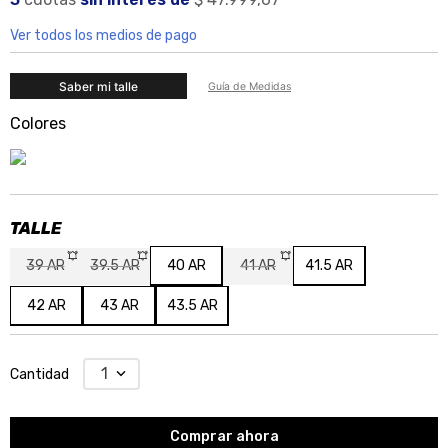
Ver todos los medios de pago
Saber mi talle
Guía de Medidas
Colores
40 AR
41.5 AR
39 AR
39.5 AR
41 AR
42 AR
43 AR
43.5 AR
1
Cantidad
Comprar ahora