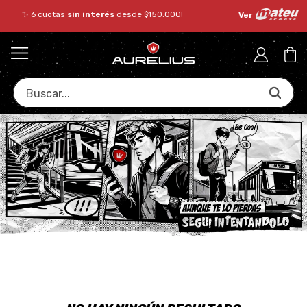
✨ 6 cuotas
sin interés
desde $150.000!
Ver
Buscar...