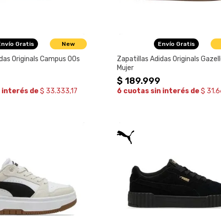
Envío Gratis
New
Envío Gratis
idas Originals Campus 00s
Zapatillas Adidas Originals Gazel
Mujer
$
189
.
999
 interés de
$ 33.333,17
6 cuotas sin interés de
$ 31.6