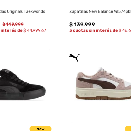
idas Originals Taekwondo
Zapatillas New Balance Wl574pb
9
$
139
.
999
$
149
.
999
 interés de
$ 44.999,67
3 cuotas sin interés de
$ 46.
New