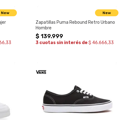
New
New
jer
Zapatillas Puma Rebound Retro Urbano
Hombre
$
139
.
999
666,33
3 cuotas sin interés de
$ 46.666,33