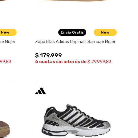
New
Envío Gratis
New
ae Mujer
Zapatillas Adidas Originals Sambae Mujer
$
179
.
999
999,83
6 cuotas sin interés de
$ 29.999,83