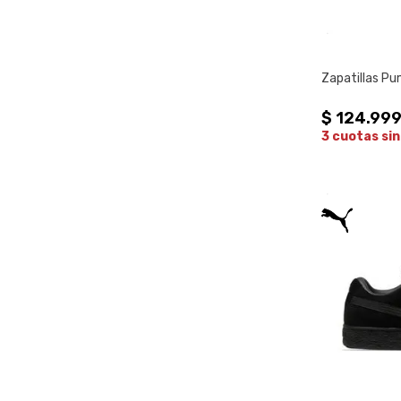
Zapatillas Pu
$
124
.
99
3 cuotas sin