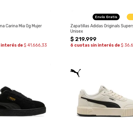
Envío Gratis
ma Carina Mia Og Mujer
Zapatillas Adidas Originals Super
Unisex
9
$
219
.
999
 interés de
$ 41.666,33
6 cuotas sin interés de
$ 36.