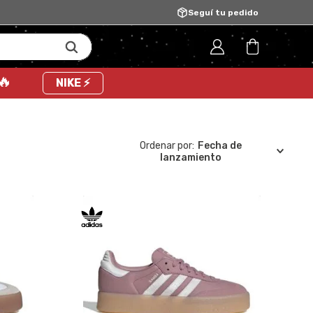
Seguí tu pedido
 🔥
NIKE ⚡
Fecha de
lanzamiento