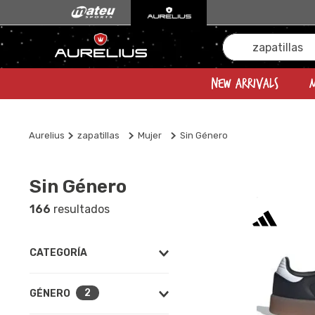
💥​
9 cuotas sin i
Buscar...
New Arrivals
Aurelius
zapatillas
Mujer
Sin Género
Sin Género
166
Calzado
(
161
)
2
GÉNERO
Accesorios
(
5
)