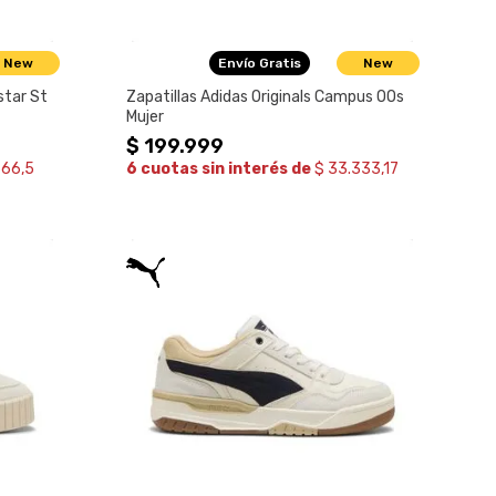
New
Envío Gratis
New
star St
Zapatillas Adidas Originals Campus OOs
Mujer
$
199
.
999
666,5
6 cuotas sin interés de
$ 33.333,17