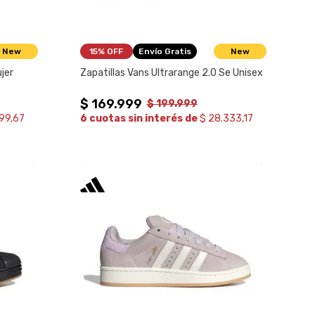
New
15%
 OFF
Envío Gratis
New
jer
Zapatillas Vans Ultrarange 2.0 Se Unisex
$
169
.
999
$
199
.
999
99,67
6 cuotas sin interés de
$ 28.333,17