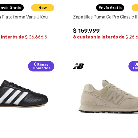
Envío Gratis
New
Envío Gratis
n Plataforma Vans U Knu
Zapatillas Puma Ca Pro Classic II
$
159
.
999
 interés de
$ 36.666,5
6 cuotas sin interés de
$ 26.
Últimas
Ú
Unidades
Un