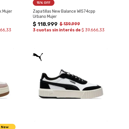
15%
 OFF
k Mujer
Zapatillas New Balance Wl574cpp
Urbano Mujer
$
118
.
999
$
139
.
999
666,33
3 cuotas sin interés de
$ 39.666,33
New