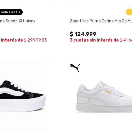
Envío Gratis
ma Suede Xl Unisex
Zapatillas Puma Carina Mia Og Mu
$
124
.
999
 interés de
$ 29.999,83
3 cuotas sin interés de
$ 41.