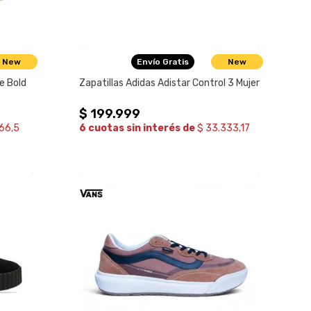
New
Envío Gratis
New
le Bold
Zapatillas Adidas Adistar Control 3 Mujer
$
199
.
999
66,5
6 cuotas sin interés de
$ 33.333,17