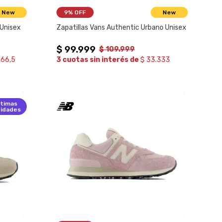
New
9%
 OFF
New
 Unisex
Zapatillas Vans Authentic Urbano Unisex
$
99
.
999
$
109
.
999
666,5
3 cuotas sin interés de
$ 33.333
ltimas
idades