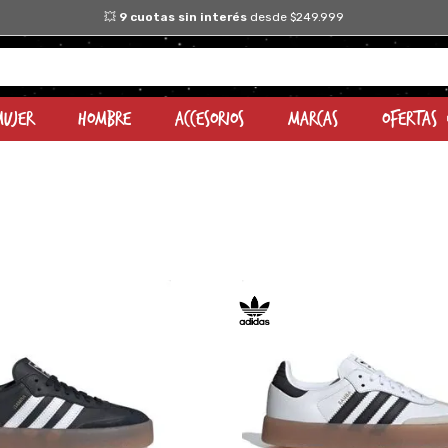
nterés
desde $249.999
Mujer
Hombre
Accesorios
Marcas
OFERTAS