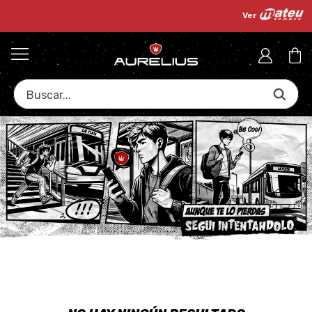
✨ 6 cuotas
sin interés
desde $150.000!
Ver
Buscar...