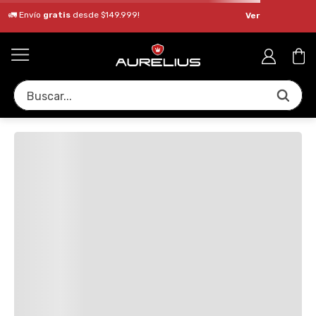
🚛 Envío
gratis
desde $149.999!
Ver
Buscar...