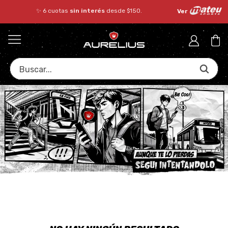
✨ 6 cuotas
sin interés
desde $150.000!
Ver
Buscar...