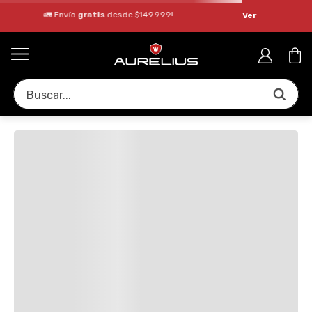
🚛 Envío
gratis
desde $149.999!
Ver
Buscar...