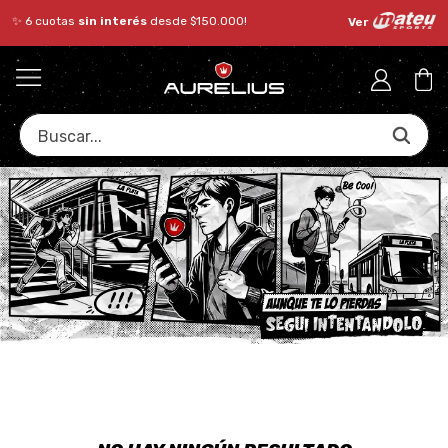
✨ 6 cuotas
sin interés
desde $150.000!
Ver
Buscar...