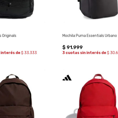
 Originals
Mochila Puma Essentials Urbano
$
91
.
999
 interés de
$ 33.333
3 cuotas sin interés de
$ 30.