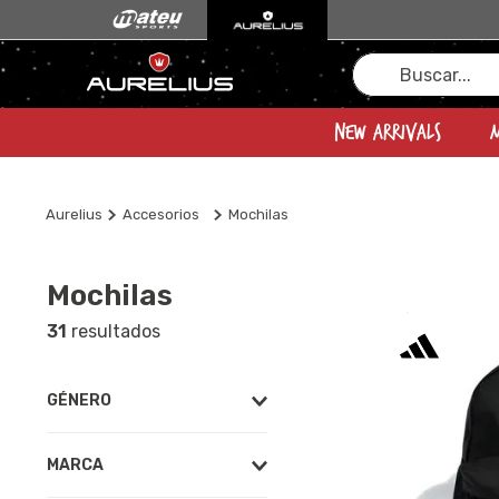
Buscar...
New Arrivals
Aurelius
Accesorios
Mochilas
Mochilas
31
GÉNERO
Sin Género
(
31
)
MARCA