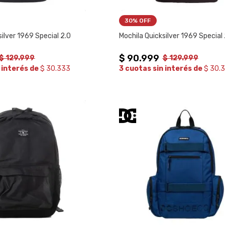
30%
 OFF
silver 1969 Special 2.0
Mochila Quicksilver 1969 Special 
$
90
.
999
$
129
.
999
$
129
.
999
 interés de
$ 30.333
3 cuotas sin interés de
$ 30.