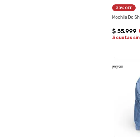
30%
 OFF
Mochila Dc Sh
$
55
.
999
3 cuotas sin