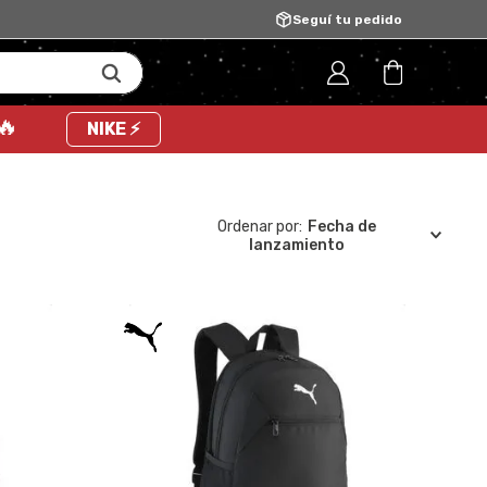
Seguí tu pedido
 🔥
NIKE ⚡
Fecha de
lanzamiento