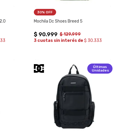
30%
 OFF
2.0
Mochila Dc Shoes Breed 5
$
90
.
999
$
129
.
999
333
3 cuotas sin interés de
$ 30.333
Últimas
Unidades