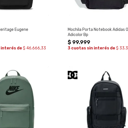
Heritage Eugene
Mochila Porta Notebook Adidas Or
Adicolor Bp
$
99
.
999
 interés de
$ 46.666,33
3 cuotas sin interés de
$ 33.