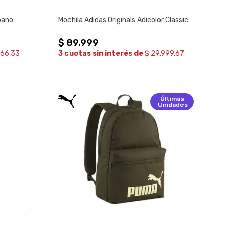
bano
Mochila Adidas Originals Adicolor Classic
$
89
.
999
666,33
3 cuotas sin interés de
$ 29.999,67
Últimas
Unidades