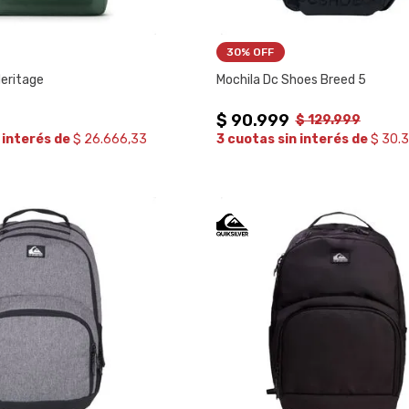
30%
 OFF
Heritage
Mochila Dc Shoes Breed 5
$
90
.
999
$
129
.
999
 interés de
$ 26.666,33
3 cuotas sin interés de
$ 30.