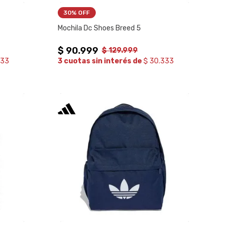
30%
 OFF
Mochila Dc Shoes Breed 5
$
90
.
999
$
129
.
999
333
3 cuotas sin interés de
$ 30.333