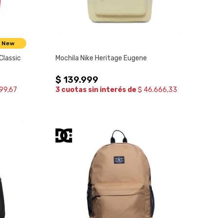
New
Classic
Mochila Nike Heritage Eugene
$
139
.
999
99,67
3 cuotas sin interés de
$ 46.666,33