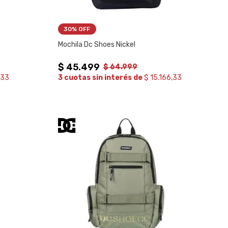
30%
 OFF
Mochila Dc Shoes Nickel
$
45
.
499
$
64
.
999
333
3 cuotas sin interés de
$ 15.166,33