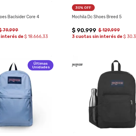
30%
 OFF
oes Baclsider Core 4
Mochila Dc Shoes Breed 5
$
90
.
999
$
79
.
999
$
129
.
999
 interés de
$ 18.666,33
3 cuotas sin interés de
$ 30.
Últimas
Unidades