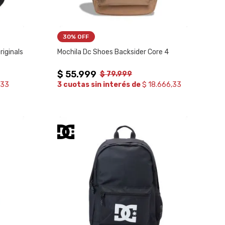
30%
 OFF
iginals
Mochila Dc Shoes Backsider Core 4
$
55
.
999
$
79
.
999
333
3 cuotas sin interés de
$ 18.666,33