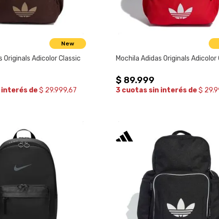
New
 Originals Adicolor Classic
Mochila Adidas Originals Adicolor 
$
89
.
999
 interés de
$ 29.999,67
3 cuotas sin interés de
$ 29.9