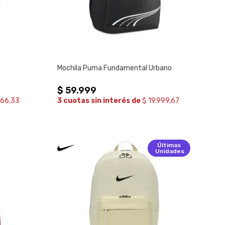
Mochila Puma Fundamental Urbano
$
59
.
999
666,33
3 cuotas sin interés de
$ 19.999,67
Últimas
Unidades