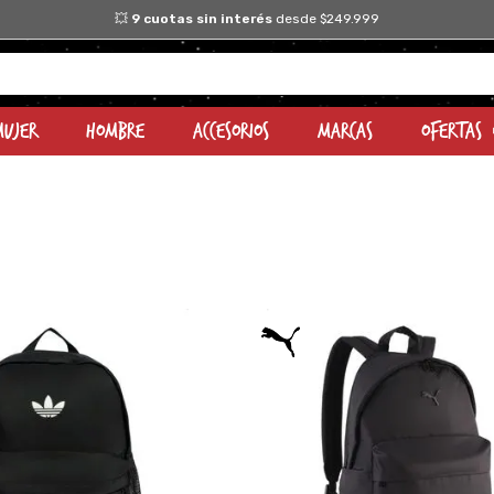
💥​
9 cuotas sin interés
desde $249.999
Mujer
Hombre
Accesorios
Marcas
OFERTAS