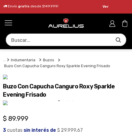
🚛 Envío
gratis
desde $149.999!
Ver
Buscar...
Indumentaria
Buzos
Buzo Con Capucha Canguro Roxy Sparkle Evening Frisado
Buzo Con Capucha Canguro Roxy Sparkle
Evening Frisado
$
89
.
999
3
 cuotas
 sin
 interés de
$ 29.999,67