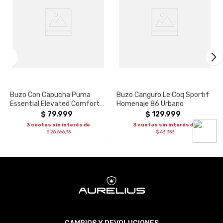
Buzo Con Capucha Puma
Buzo Canguro Le Coq Sportif
Essential Elevated Comfort
Homenaje 86 Urbano
Mujer
$
79
.
999
$
129
.
999
3 cuotas sin interés de
3 cuotas sin interés de
$ 26.666,33
$ 43.333