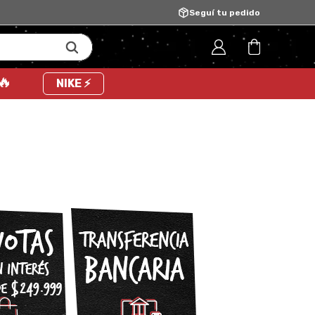
Seguí tu pedido
 🔥
NIKE ⚡