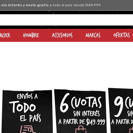
💥​
9 cuotas sin interés
desde $249.999
Mujer
Hombre
Accesorios
Marcas
OFERTAS