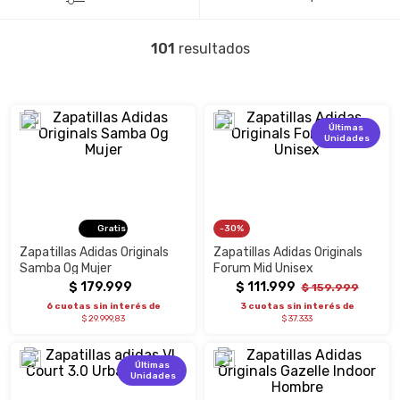
101
Últimas
Unidades
Gratis
30%
Zapatillas Adidas Originals
Zapatillas Adidas Originals
Samba Og Mujer
Forum Mid Unisex
$
179
.
999
$
111
.
999
$
159
.
999
6 cuotas sin interés de
3 cuotas sin interés de
$ 29.999,83
$ 37.333
Últimas
Unidades