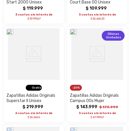
Start 2000 Unisex
Court Base 00 Unisex
$
119
.
999
$
109
.
999
3 cuotas sin interés de
3 cuotas sin interés de
$ 39.999,67
$ 36.666,33
Últimas
Unidades
Gratis
20%
Zapatillas Adidas Originals
Zapatillas Adidas Originals
Superstar II Unisex
Campus 00s Mujer
$
219
.
999
$
143
.
999
$
179
.
999
6 cuotas sin interés de
3 cuotas sin interés de
$ 36.666,5
$ 47.999,67