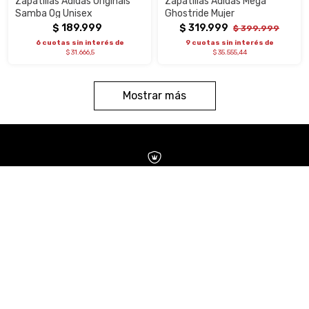
Zapatillas Adidas Originals
Zapatillas Adidas Mega
Samba Og Unisex
Ghostride Mujer
$
189
.
999
$
319
.
999
$
399
.
999
6 cuotas sin interés de
9 cuotas sin interés de
$ 31.666,5
$ 35.555,44
Mostrar más
CAMBIOS Y DEVOLUCIONES
PREGUNTAS FRECUENTES
MEDIOS DE PAGO
CONDICIONES
TRABAJA CON NOSOTROS