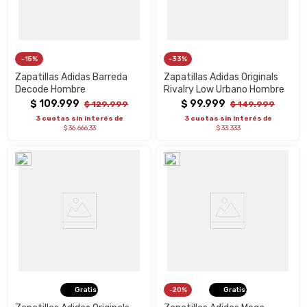
15%
33%
Zapatillas Adidas Barreda
Zapatillas Adidas Originals
Decode Hombre
Rivalry Low Urbano Hombre
$
109
.
999
$
99
.
999
$
129
.
999
$
149
.
999
3 cuotas sin interés de
3 cuotas sin interés de
$ 36.666,33
$ 33.333
Gratis
20%
Gratis