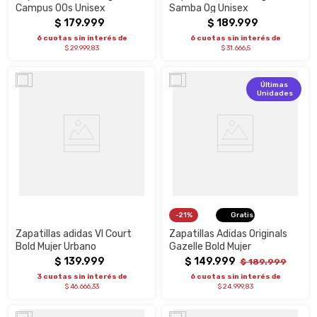
Campus 00s Unisex
Samba Og Unisex
$
179
.
999
$
189
.
999
6 cuotas sin interés de
6 cuotas sin interés de
$ 29.999,83
$ 31.666,5
Últimas
Unidades
21%
Gratis
Zapatillas adidas Vl Court
Zapatillas Adidas Originals
Bold Mujer Urbano
Gazelle Bold Mujer
$
139
.
999
$
149
.
999
$
189
.
999
3 cuotas sin interés de
6 cuotas sin interés de
$ 46.666,33
$ 24.999,83