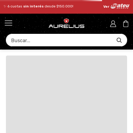
✨ 6 cuotas
sin interés
desde $150.000!
Ver
Buscar...